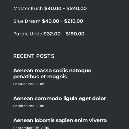
range:
Price
Master Kush
$
40.00
–
$
240.00
$40.00
range:
through
Price
Blue Dream
$
40.00
–
$
210.00
$40.00
$210.00
range:
through
Price
Purple Urkle
$
32.00
–
$
190.00
$40.00
$240.00
range:
through
$32.00
$210.00
through
RECENT POSTS
$190.00
Aenean massa sociis natoque
penatibus et magnis
October 2nd, 2019
Aenean commodo ligula eget dolor
October 2nd, 2019
Aenean lobortis sapien enim viverra
September 9th, 2015