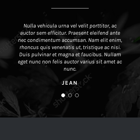
Curabitur vulputate ex est, eget congue nibh
Vivamus nec diam velit. Vivamus finibus
Nulla vehicula urna vel velit porttitor, ac
auctor sem efficitur. Praesent eleifend ante
ultricies ac. Integer ut maximus elit. Nam
facilisis porttitor. Donec in auctor sem.
nec condimentum accumsan. Nam elit enim,
tempor hendrerit accumsan. Pellentesque
Quisque a tincidunt elit, nec rutrum ante.
rhoncus quis venenatis ut, tristique ac nisi.
sodales lectus a rhoncus porta. Donec non
Mauris placerat orci eu dignissim cursus.
tincidunt enim. Duis sollicitudin quam vitae
Duis pulvinar et magna et faucibus. Nullam
Duis quis venenatis nisi. Proin nec posuere
eget nunc non felis auctor varius sit amet ac
libero. Quisque nec mi sed est convallis
ex elementum scelerisque. Integer ut
consectetur.
maximus.
nunc.
ADAM
JEAN
AMY