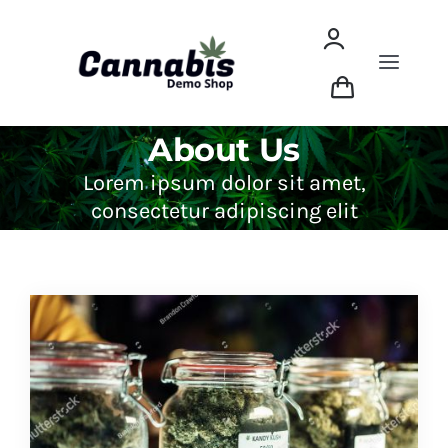
Skip
to
content
Toggle
Naviga
Shop
About Us
Lorem ipsum dolor sit amet,
Dried Flower
consectetur adipiscing elit
Concentrates
Edibles
ABOUT THIS DEMO